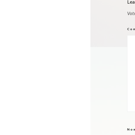
Lea
Vot
Co
No