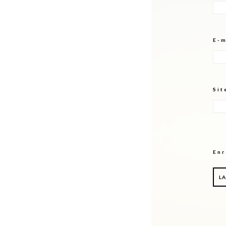
E-
Sit
Enr