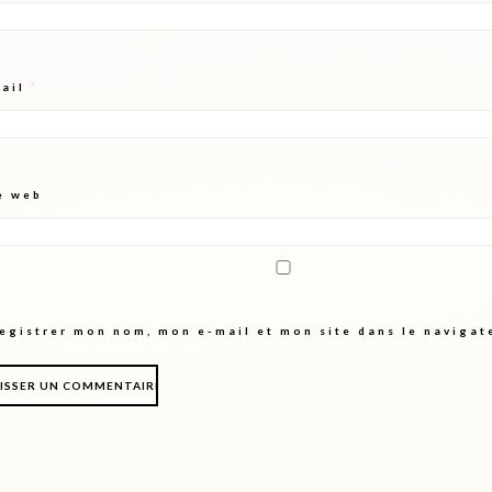
mail
*
e web
egistrer mon nom, mon e-mail et mon site dans le naviga