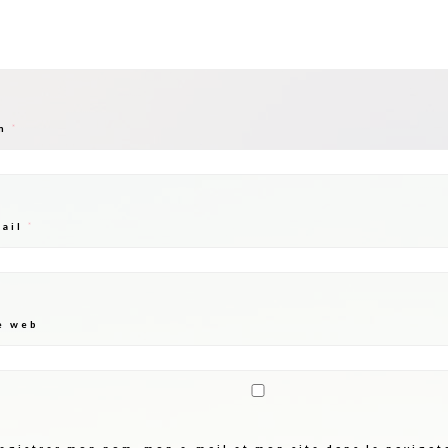
m
*
mail
*
e web