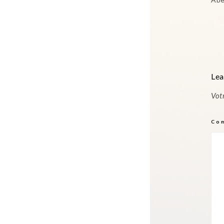
Lea
Vot
Co