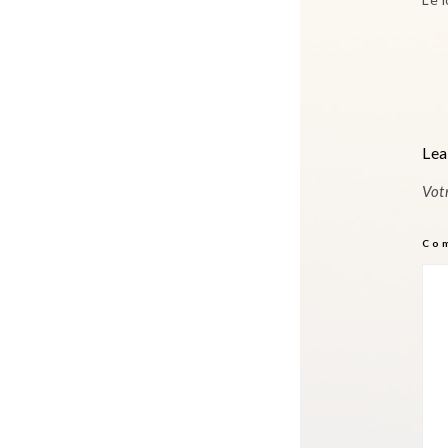
Lea
Vot
Co