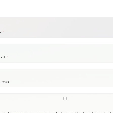
m
*
mail
*
e web