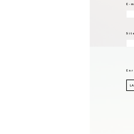
E-
Sit
Enr