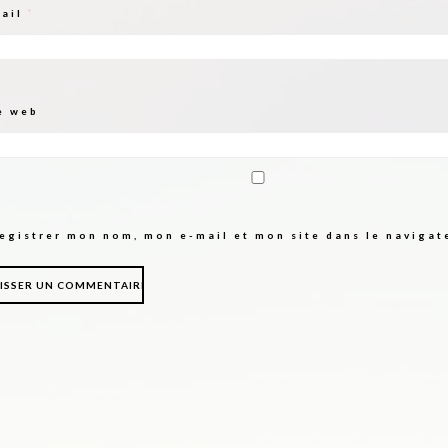
mail
*
e web
egistrer mon nom, mon e-mail et mon site dans le naviga