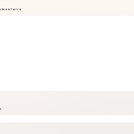
mmentaire
*
m
*