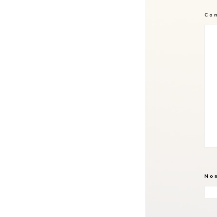
Co
No