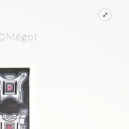
 ©Mégot