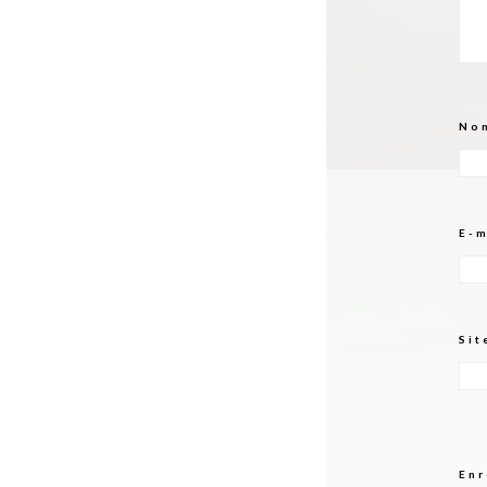
No
E-
Sit
Enr