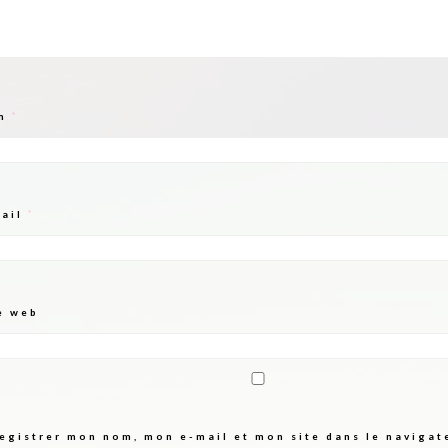
m
*
mail
*
e web
egistrer mon nom, mon e-mail et mon site dans le naviga