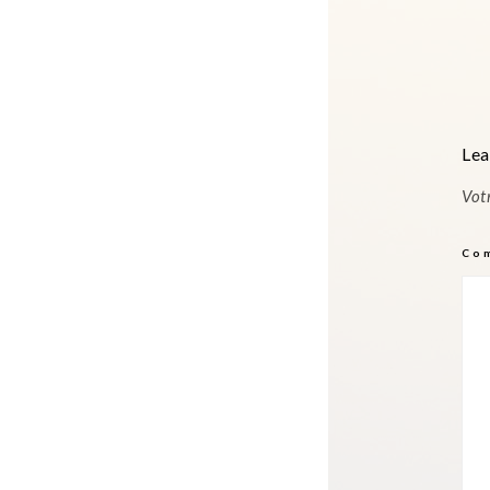
Lea
Vot
Co