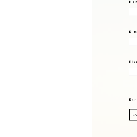
No
E-
Sit
Enr