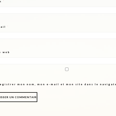
m
*
mail
*
e web
egistrer mon nom, mon e-mail et mon site dans le naviga