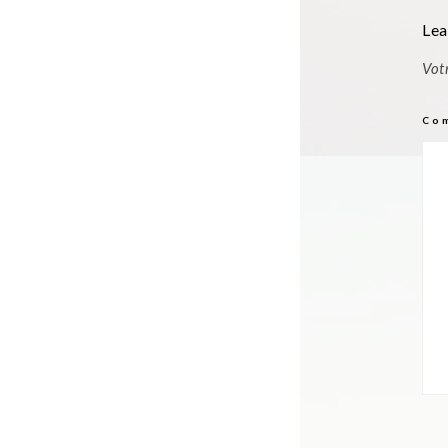
Lea
Vot
Co