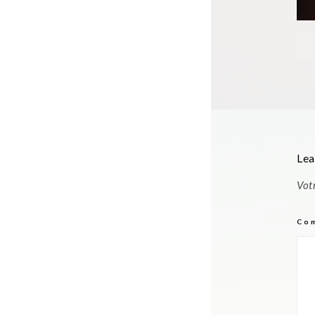
Lea
Vot
Co