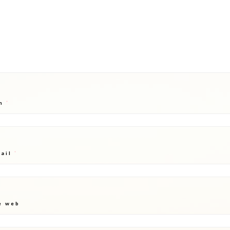
m
*
mail
*
e web