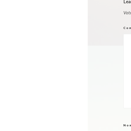
Lea
Vot
Co
No