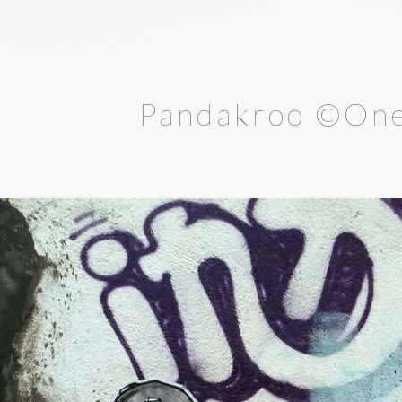
Pandakroo ©One