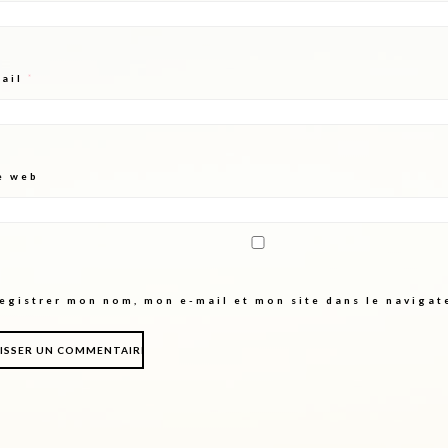
mail
*
e web
egistrer mon nom, mon e-mail et mon site dans le naviga