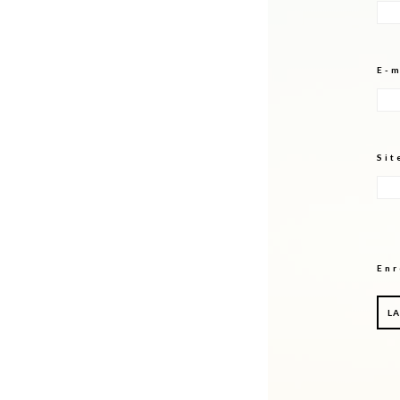
E-
Sit
Enr