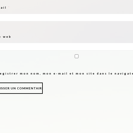
mail
*
e web
egistrer mon nom, mon e-mail et mon site dans le naviga