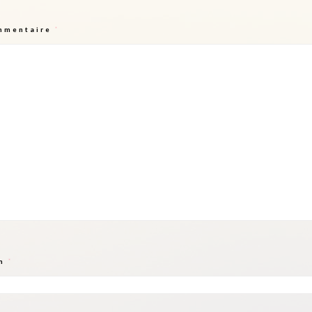
mmentaire
*
m
*