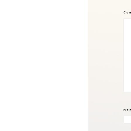
Co
No