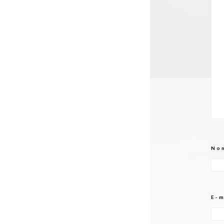
No
E-