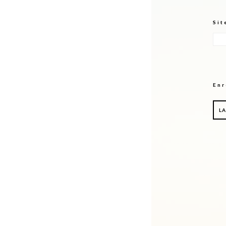
Sit
Enr