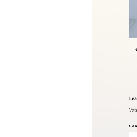
Lea
Vot
Co