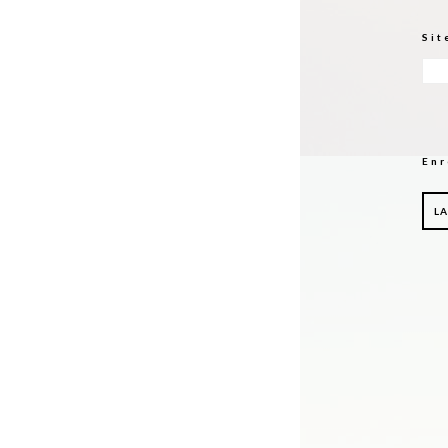
Sit
Enr