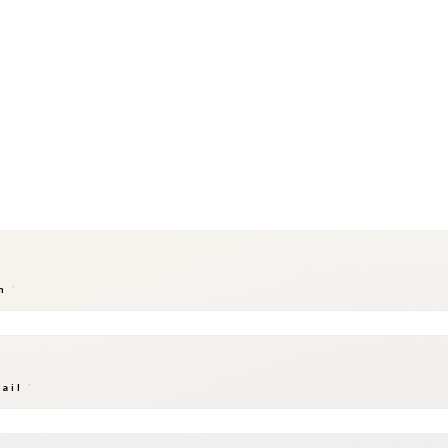
m
*
mail
*