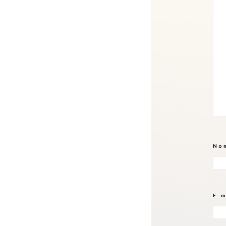
No
E-