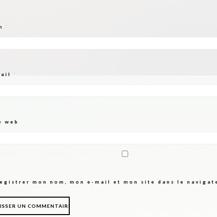
m
*
mail
*
e web
egistrer mon nom, mon e-mail et mon site dans le naviga