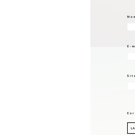
No
E-
Sit
Enr