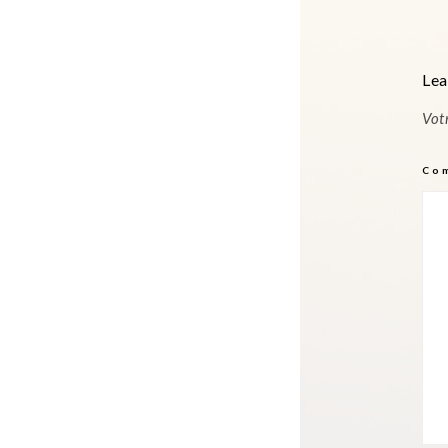
Lea
Vot
Co