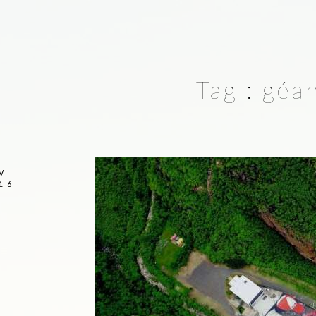
Tag :
géa
V
16