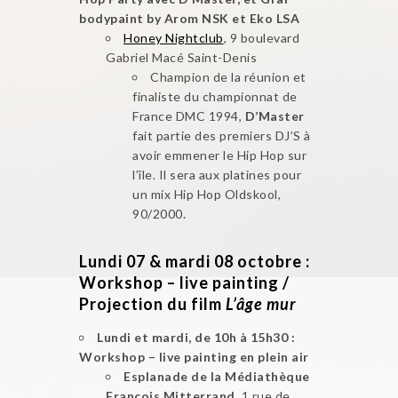
bodypaint by Arom NSK et Eko LSA
Honey Nightclub
, 9 boulevard
Gabriel Macé Saint-Denis
Champion de la réunion et
finaliste du championnat de
France DMC 1994,
D’Master
fait partie des premiers DJ’S à
avoir emmener le Hip Hop sur
l’île. Il sera aux platines pour
un mix Hip Hop Oldskool,
90/2000.
Lundi 07 & mardi 08 octobre :
Workshop – live painting /
Projection du film
L’âge mur
Lundi et mardi, de 10h à 15h30 :
Workshop –
live painting
en plein air
Esplanade de la Médiathèque
François Mitterrand
, 1 rue de