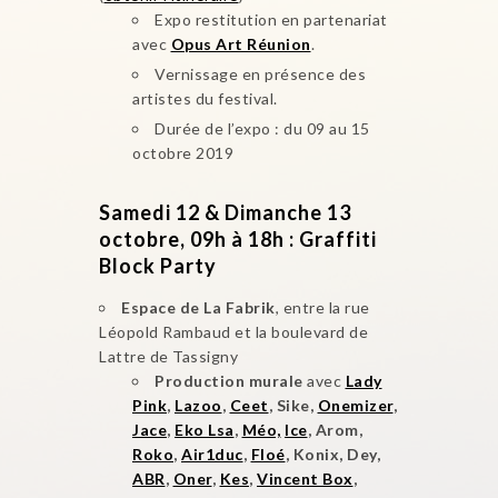
Expo restitution en partenariat
avec
Opus Art Réunion
.
Vernissage en présence des
artistes du festival.
Durée de l’expo : du 09 au 15
octobre 2019
Samedi 12 & Dimanche 13
octobre, 09h à 18h : Graffiti
Block Party
Espace de La Fabrik
, entre la rue
Léopold Rambaud et la boulevard de
Lattre de Tassigny
Production murale
avec
Lady
Pink
,
Lazoo
,
Ceet
, Sike,
Onemizer
,
Jace
,
Eko Lsa
,
Méo,
Ice
, Arom,
Roko
,
Air1duc
,
Floé
, Konix, Dey,
ABR
,
Oner
,
Kes
,
Vincent Box
,